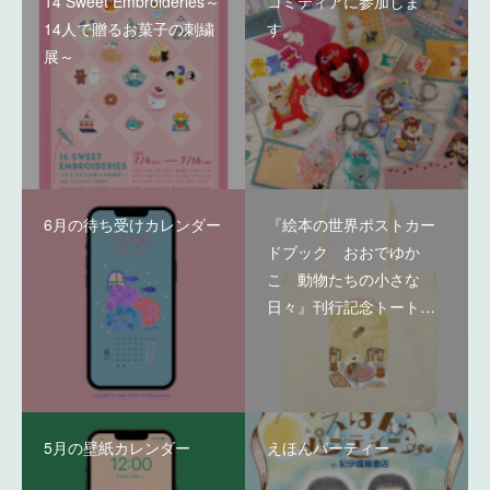
14 Sweet Embroideries～
コミティアに参加しま
14人で贈るお菓子の刺繍
す。
展～
6月の待ち受けカレンダー
『絵本の世界ポストカー
ドブック おおでゆか
こ 動物たちの小さな
日々』刊行記念トート…
5月の壁紙カレンダー
えほんパーティー