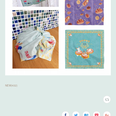
NEW
(
432
)