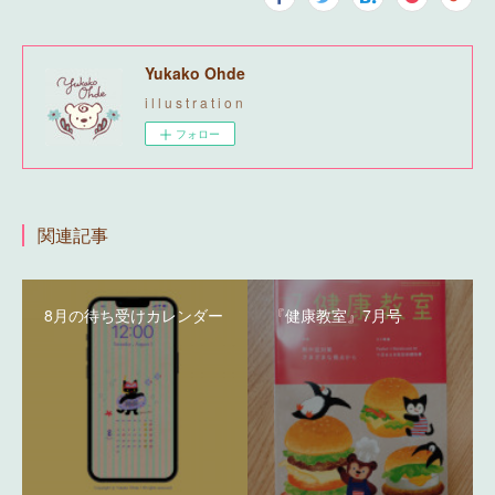
Yukako Ohde
i l l u s t r a t i o n
フォロー
関連記事
8月の待ち受けカレンダー
『健康教室』7月号