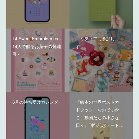
14 Sweet Embroideries～
コミティアに参加しま
14人で贈るお菓子の刺繍
す。
展～
6月の待ち受けカレンダー
『絵本の世界ポストカー
ドブック おおでゆか
こ 動物たちの小さな
日々』刊行記念トート…