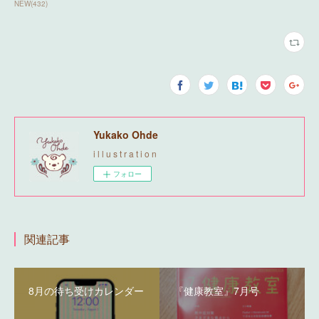
NEW
(
432
)
Yukako Ohde
i l l u s t r a t i o n
フォロー
関連記事
8月の待ち受けカレンダー
『健康教室』7月号