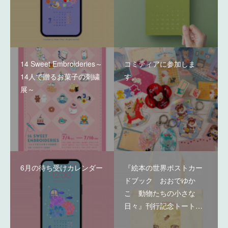
14 Sweet Embroideries～
コミティアに参加しま
14人で贈るお菓子の刺繍
す。
展～
6月の待ち受けカレンダー
『絵本の世界ポストカー
ドブック おおでゆか
こ 動物たちの小さな
日々』刊行記念トート…