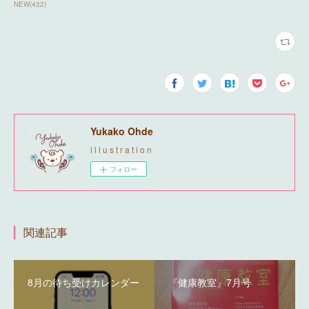
NEW
(
432
)
Yukako Ohde
i l l u s t r a t i o n
フォロー
関連記事
8月の待ち受けカレンダー
『健康教室』7月号