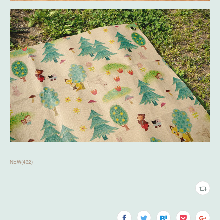
NEW
(
432
)