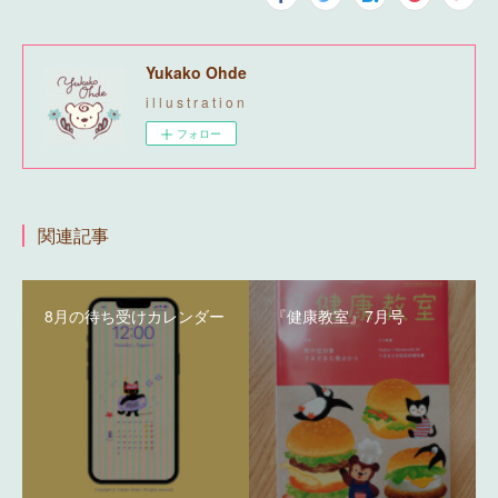
Yukako Ohde
i l l u s t r a t i o n
フォロー
関連記事
8月の待ち受けカレンダー
『健康教室』7月号