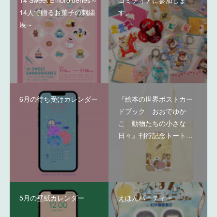
14 Sweet Embroideries～
コミティアに参加しま
14人で贈るお菓子の刺繍
す。
展～
6月の待ち受けカレンダー
『絵本の世界ポストカー
ドブック おおでゆか
こ 動物たちの小さな
日々』刊行記念トート…
5月の壁紙カレンダー
えほんパーティー