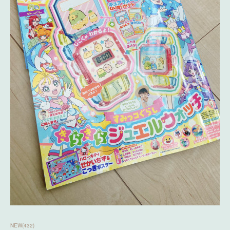
NEW
(
432
)