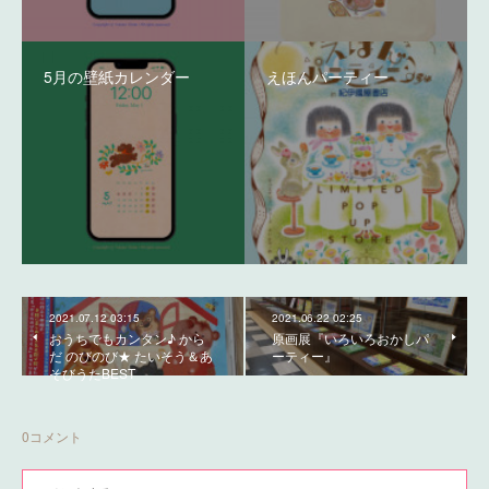
5月の壁紙カレンダー
えほんパーティー
2021.07.12 03:15
2021.06.22 02:25
おうちでもカンタン♪ から
原画展『いろいろおかしパ
だ のびのび★ たいそう＆あ
ーティー』
そびうたBEST
0
コメント