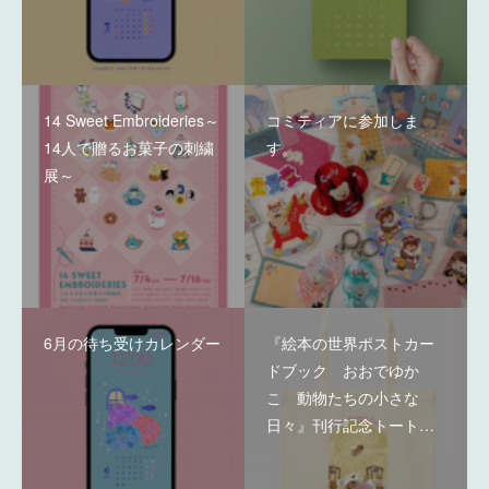
14 Sweet Embroideries～
コミティアに参加しま
14人で贈るお菓子の刺繍
す。
展～
6月の待ち受けカレンダー
『絵本の世界ポストカー
ドブック おおでゆか
こ 動物たちの小さな
日々』刊行記念トート…