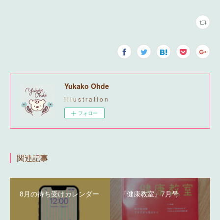
Yukako Ohde
i l l u s t r a t i o n
フォロー
関連記事
8月の待ち受けカレンダー
『健康教室』7月号