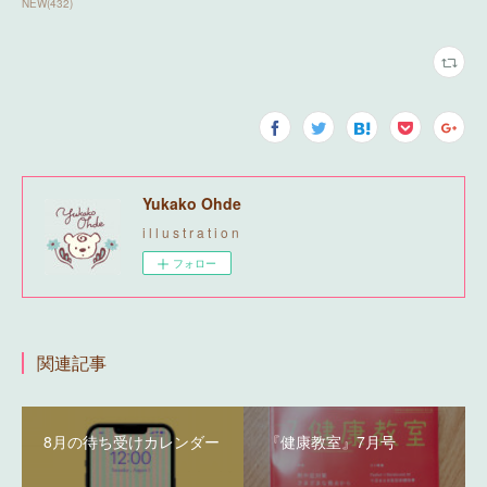
NEW
(
432
)
Yukako Ohde
i l l u s t r a t i o n
フォロー
関連記事
8月の待ち受けカレンダー
『健康教室』7月号