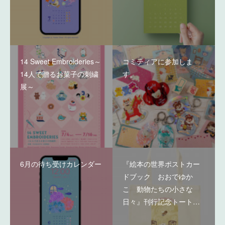
14 Sweet Embroideries～
コミティアに参加しま
14人で贈るお菓子の刺繍
す。
展～
6月の待ち受けカレンダー
『絵本の世界ポストカー
ドブック おおでゆか
こ 動物たちの小さな
日々』刊行記念トート…