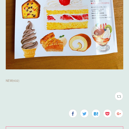
NEW
(
432
)