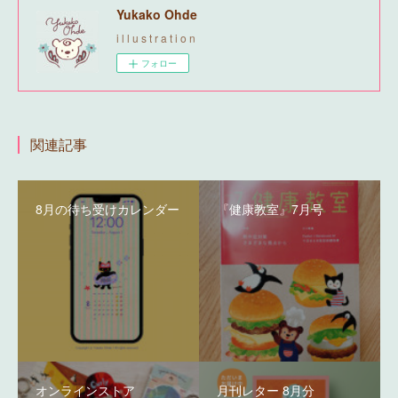
Yukako Ohde
i l l u s t r a t i o n
フォロー
関連記事
8月の待ち受けカレンダー
『健康教室』7月号
オンラインストア
月刊レター 8月分