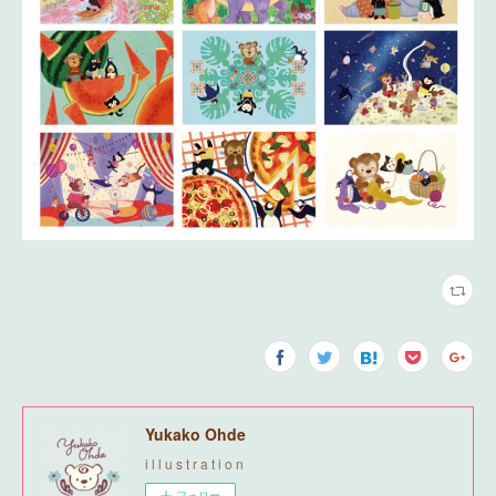
Yukako Ohde
i l l u s t r a t i o n
フォロー