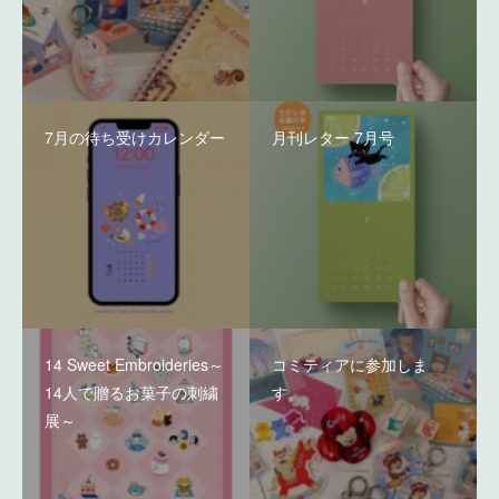
7月の待ち受けカレンダー
月刊レター 7月号
14 Sweet Embroideries～
コミティアに参加しま
14人で贈るお菓子の刺繍
す。
展～