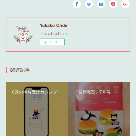
Yukako Ohde
i l l u s t r a t i o n
フォロー
関連記事
8月の待ち受けカレンダー
『健康教室』7月号