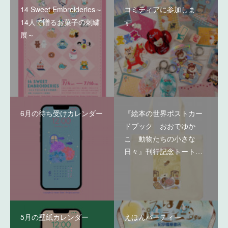
14 Sweet Embroideries～
コミティアに参加しま
14人で贈るお菓子の刺繍
す。
展～
6月の待ち受けカレンダー
『絵本の世界ポストカー
ドブック おおでゆか
こ 動物たちの小さな
日々』刊行記念トート…
5月の壁紙カレンダー
えほんパーティー