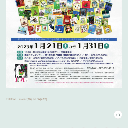
exibition . event
(
29
)
NEW
(
432
)