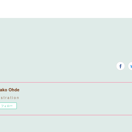
ako Ohde
u s t r a t i o n
フォロー