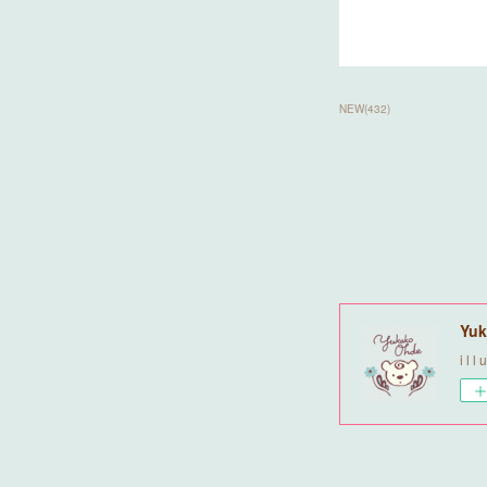
NEW
(
432
)
Yuk
i l l 