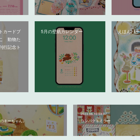
トカードブ
5月の壁紙カレンダー
えほんパー
こ 動物た
刊行記念ト
2023.06.10 03:07
のキーちゃん』
コンパクトミラー