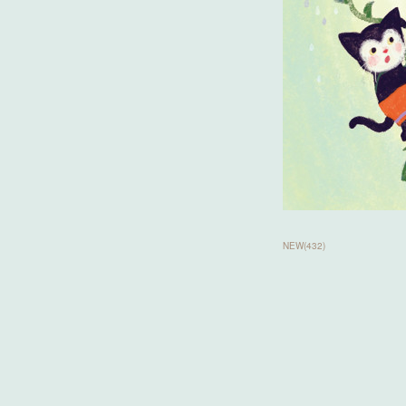
NEW
(
432
)