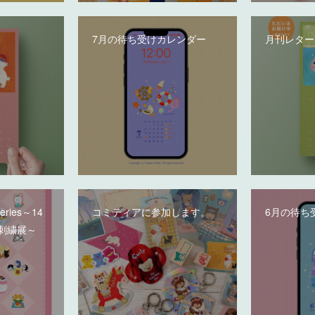
7月の待ち受けカレンダー
月刊レター
deries～14
コミティアに参加します。
6月の待ち
刺繍展～