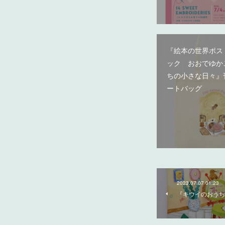
『絵本の世界ポス
ック おおでゆか
ちの小さな日々』
ートバッグ
2023.07.07 01:23
『キウイのおうち