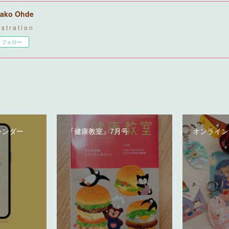
ako Ohde
u s t r a t i o n
フォロー
レンダー
『健康教室』7月号
オンライン