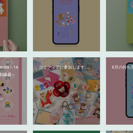
deries～14
コミティアに参加します。
6月の待ち
刺繍展～