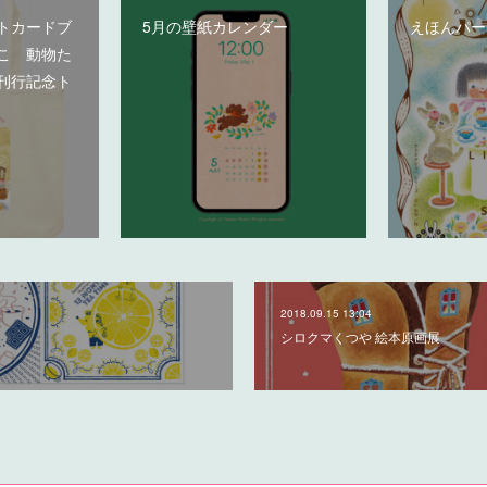
トカードブ
5月の壁紙カレンダー
えほんパー
こ 動物た
刊行記念ト
2018.09.15 13:04
シロクマくつや 絵本原画展