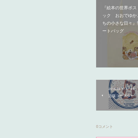
『絵本の世界ポス
ック おおでゆか
ちの小さな日々』
ートバッグ
2018.09.17 01:49
活版コースター
0
コメント