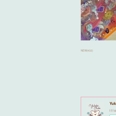
NEW
(
432
)
Yuk
i l l 