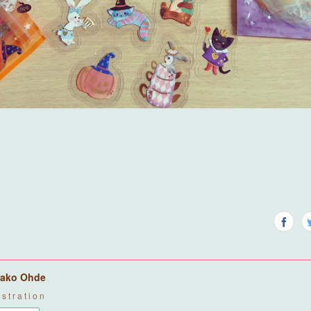
ako Ohde
u s t r a t i o n