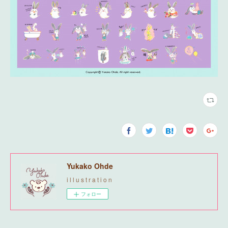
Yukako Ohde
i l l u s t r a t i o n
フォロー