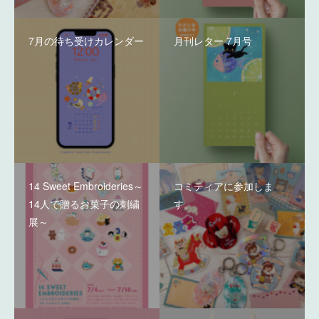
7月の待ち受けカレンダー
月刊レター 7月号
14 Sweet Embroideries～
コミティアに参加しま
14人で贈るお菓子の刺繍
す。
展～