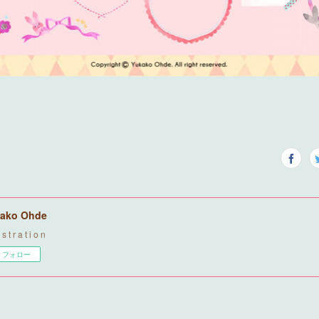
ako Ohde
u s t r a t i o n
フォロー