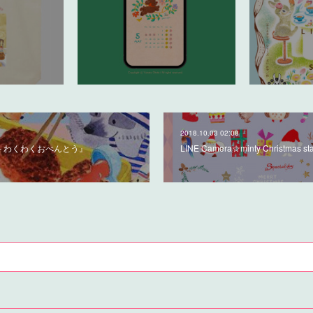
2018.10.03 02:08
 - わくわくおべんとう』
LINE Camera☆minty Christmas st