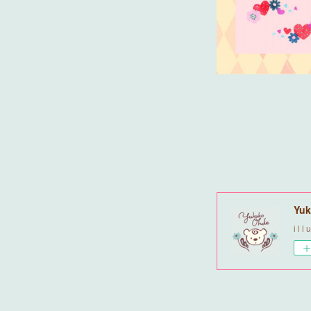
Yuk
i l l 