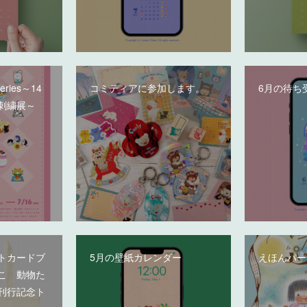
deries～14
コミティアに参加します。
6月の待ち
刺繍展～
トカードブ
5月の壁紙カレンダー
えほんパー
こ 動物た
刊行記念ト