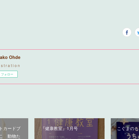
ako Ohde
u s t r a t i o n
フォロー
トカードブ
『健康教室』1月号
こぐまのも
こ 動物た