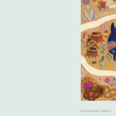
picturebook
(
26
)
book
(
21
)