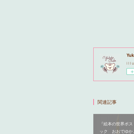
Yuk
i l l 
関連記事
『絵本の世界ポス
ック おおでゆか