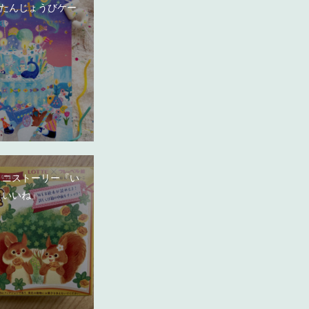
たんじょうびケー
ミニストーリー『い
 いいね』