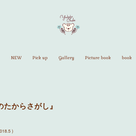
NEW
Pick up
Gallery
Picture book
book
のたからさがし』
8.5 )