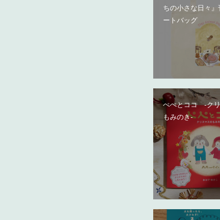
ちの小さな日々』
ートバッグ
ぺぺとココ -ク
もみのき-