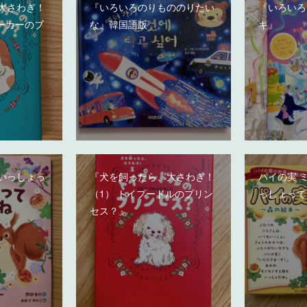
大さわぎ！
『いろいろのりもののりたい
『いろいろ
ーカーのブ
な』韓国語版
キ』
いっしょっ
『犬を飼ったら、大さわぎ！
パイの実 
（1） トイプードルのプリン
っしょって
セス？』