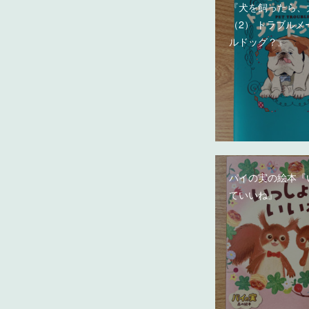
『犬を飼ったら、
（2） トラブルメ
ルドッグ？』
パイの実の絵本『
ていいね』