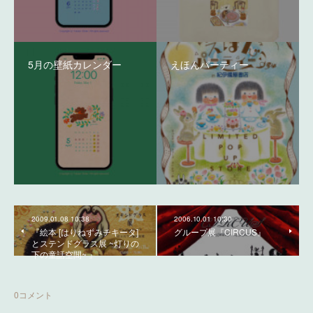
5月の壁紙カレンダー
えほんパーティー
2009.01.08 10:38
2006.10.01 10:30
『絵本 [はりねずみチキータ]
グループ展『CIRCUS』
とステンドグラス展 ~灯りの
下の童話空間~ 』
0
コメント