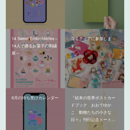
14 Sweet Embroideries～
コミティアに参加しま
14人で贈るお菓子の刺繍
す。
展～
6月の待ち受けカレンダー
『絵本の世界ポストカー
ドブック おおでゆか
こ 動物たちの小さな
日々』刊行記念トート…