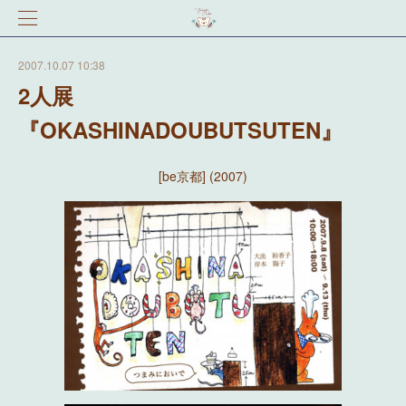
2007.10.07 10:38
2人展
『OKASHINADOUBUTSUTEN』
[be京都] (2007)