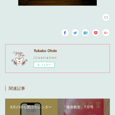
Yukako Ohde
i l l u s t r a t i o n
フォロー
関連記事
8月の待ち受けカレンダー
『健康教室』7月号