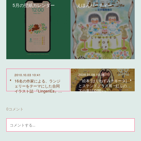
5月の壁紙カレンダー
えほんパーティー
2009.01.08 10:38
2010.10.03 10:41
『絵本 [はりねずみチキータ]
16名の作家による、ランジ
とステンドグラス展 ~灯りの
ェリーをテーマにした合同
下の童話空間~ 』
イラスト誌 『LingeriEs』…
0
コメント