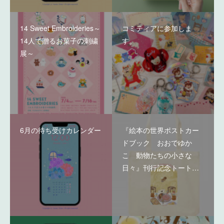
14 Sweet Embroideries～
コミティアに参加しま
14人で贈るお菓子の刺繍
す。
展～
6月の待ち受けカレンダー
『絵本の世界ポストカー
ドブック おおでゆか
こ 動物たちの小さな
日々』刊行記念トート…