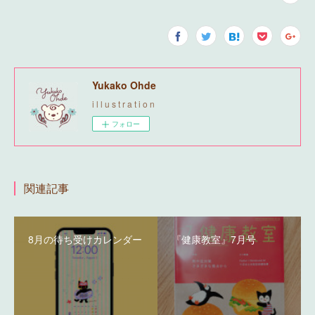
Yukako Ohde
i l l u s t r a t i o n
フォロー
関連記事
8月の待ち受けカレンダー
『健康教室』7月号