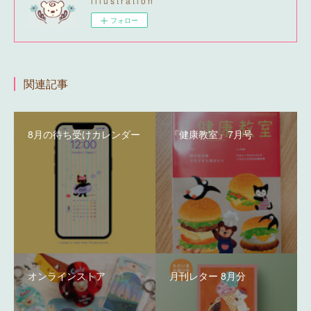
i l l u s t r a t i o n
フォロー
関連記事
8月の待ち受けカレンダー
『健康教室』7月号
オンラインストア
月刊レター 8月分