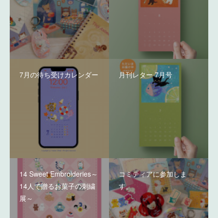
7月の待ち受けカレンダー
月刊レター 7月号
14 Sweet Embroideries～
コミティアに参加しま
14人で贈るお菓子の刺繍
す。
展～