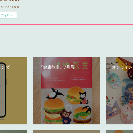
u s t r a t i o n
フォロー
レンダー
『健康教室』7月号
オンライン