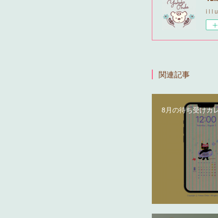
i l l 
関連記事
8月の待ち受けカ