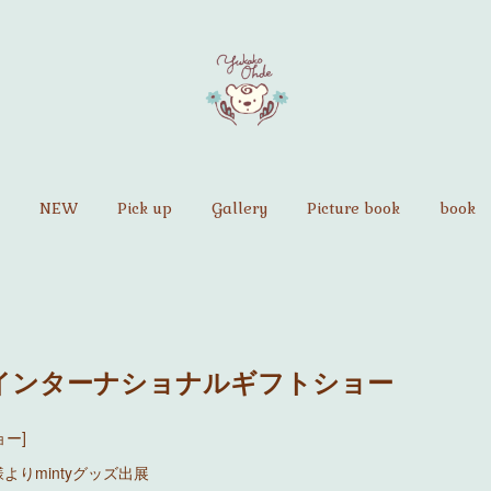
NEW
Pick up
Gallery
Picture book
book
京インターナショナルギフトショー
ョー]
りmintyグッズ出展