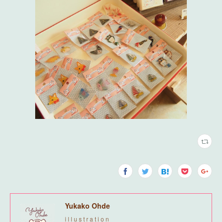
Yukako Ohde
i l l u s t r a t i o n