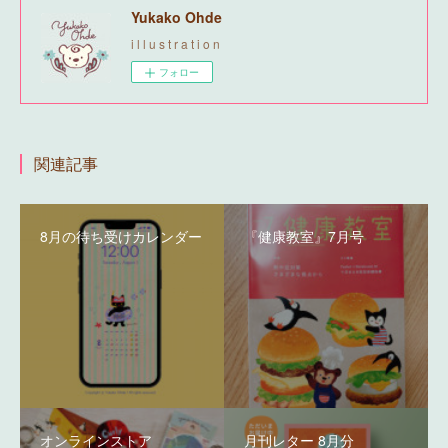
Yukako Ohde
i l l u s t r a t i o n
フォロー
関連記事
8月の待ち受けカレンダー
『健康教室』7月号
オンラインストア
月刊レター 8月分