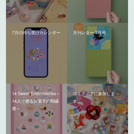
7月の待ち受けカレンダー
月刊レター 7月号
14 Sweet Embroideries～
コミティアに参加しま
14人で贈るお菓子の刺繍
す。
展～