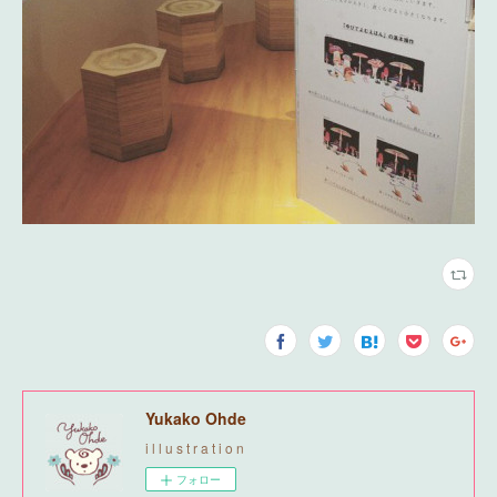
Yukako Ohde
i l l u s t r a t i o n
フォロー