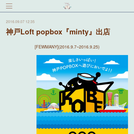
2016.09.07 12:35
神戸Loft popbox『minty』出店
[FEWMANY](2016.9.7~2016.9.25)