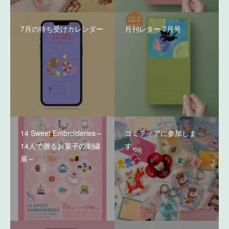
7月の待ち受けカレンダー
月刊レター 7月号
14 Sweet Embroideries～
コミティアに参加しま
14人で贈るお菓子の刺繍
す。
展～