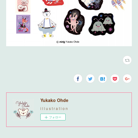
Yukako Ohde
i l l u s t r a t i o n
フォロー