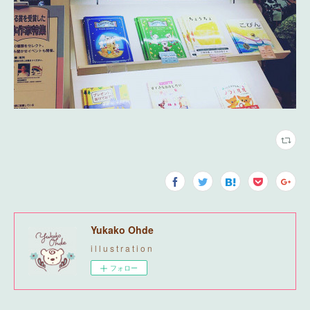
Yukako Ohde
i l l u s t r a t i o n
フォロー