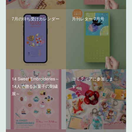
7月の待ち受けカレンダー
月刊レター 7月号
14 Sweet Embroideries～
コミティアに参加しま
14人で贈るお菓子の刺繍
す。
展～