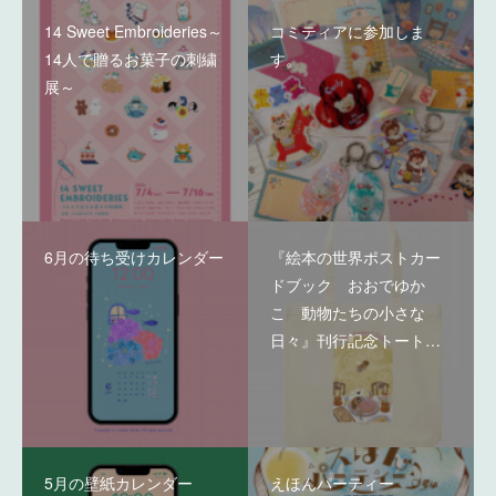
14 Sweet Embroideries～
コミティアに参加しま
14人で贈るお菓子の刺繍
す。
展～
6月の待ち受けカレンダー
『絵本の世界ポストカー
ドブック おおでゆか
こ 動物たちの小さな
日々』刊行記念トート…
5月の壁紙カレンダー
えほんパーティー