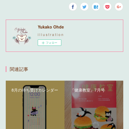
Yukako Ohde
i l l u s t r a t i o n
フォロー
関連記事
8月の待ち受けカレンダー
『健康教室』7月号