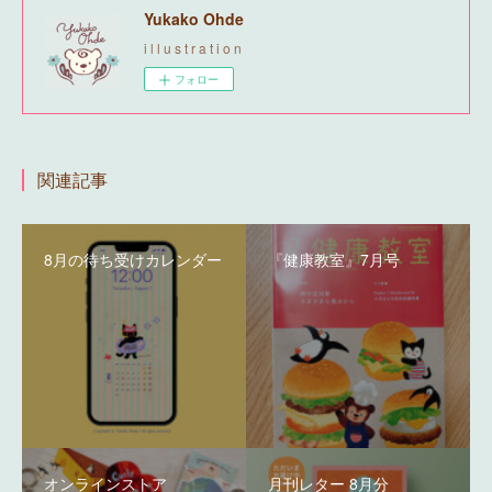
Yukako Ohde
i l l u s t r a t i o n
フォロー
関連記事
8月の待ち受けカレンダー
『健康教室』7月号
オンラインストア
月刊レター 8月分