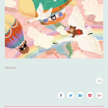
NEW
(
432
)