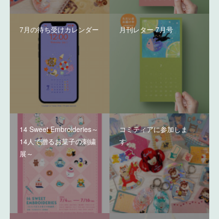
7月の待ち受けカレンダー
月刊レター 7月号
14 Sweet Embroideries～
コミティアに参加しま
14人で贈るお菓子の刺繍
す。
展～