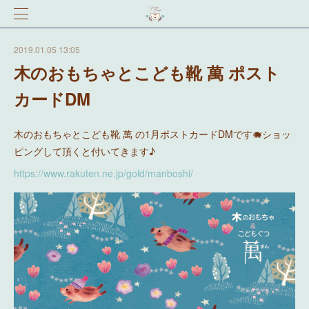
2019.01.05 13:05
木のおもちゃとこども靴 萬 ポスト
カードDM
木のおもちゃとこども靴 萬 の1月ポストカードDMです🐗ショッ
ピングして頂くと付いてきます♪
https://www.rakuten.ne.jp/gold/manboshi/