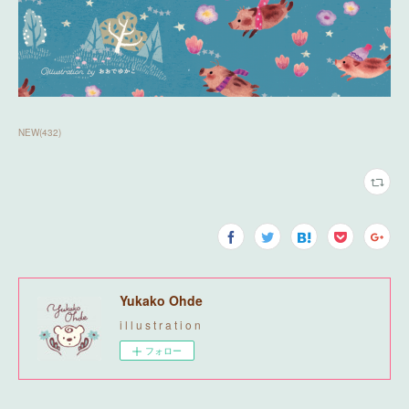
NEW
(
432
)
Yukako Ohde
i l l u s t r a t i o n
フォロー