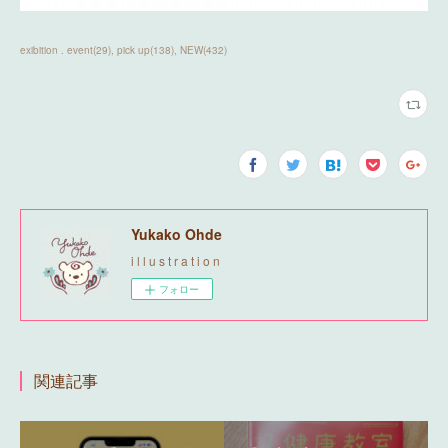
exibition . event
(
29
)
pick up
(
138
)
NEW
(
432
)
Yukako Ohde
i l l u s t r a t i o n
フォロー
関連記事