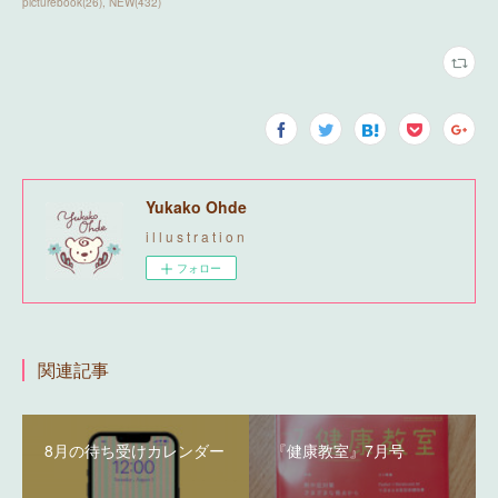
picturebook
(
26
)
NEW
(
432
)
Yukako Ohde
i l l u s t r a t i o n
フォロー
関連記事
8月の待ち受けカレンダー
『健康教室』7月号