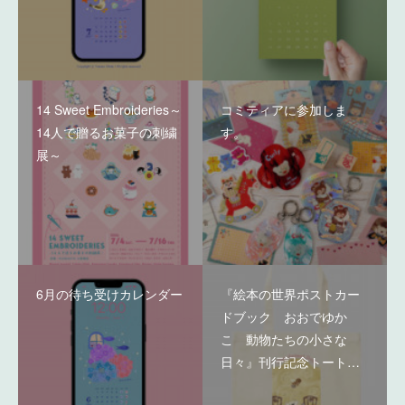
14 Sweet Embroideries～
コミティアに参加しま
14人で贈るお菓子の刺繍
す。
展～
6月の待ち受けカレンダー
『絵本の世界ポストカー
ドブック おおでゆか
こ 動物たちの小さな
日々』刊行記念トート…