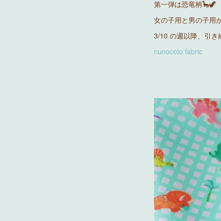
第一弾は恐竜柄🦕🦖
女の子用と男の子用
3/10 の週以降、
nunocoto fabric