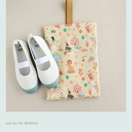
pick up
(
138
)
NEW
(
432
)