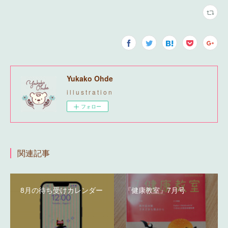
Yukako Ohde
i l l u s t r a t i o n
フォロー
関連記事
8月の待ち受けカレンダー
『健康教室』7月号