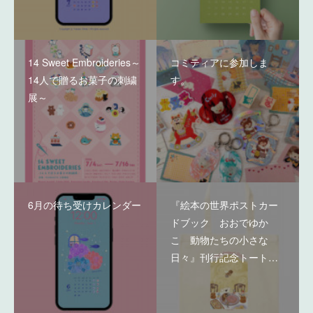
14 Sweet Embroideries～
コミティアに参加しま
14人で贈るお菓子の刺繍
す。
展～
6月の待ち受けカレンダー
『絵本の世界ポストカー
ドブック おおでゆか
こ 動物たちの小さな
日々』刊行記念トート…