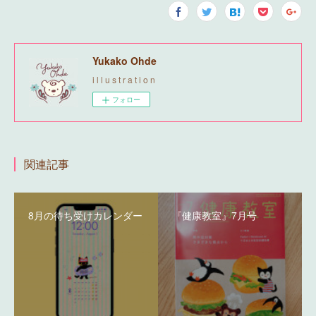
Yukako Ohde
i l l u s t r a t i o n
フォロー
関連記事
8月の待ち受けカレンダー
『健康教室』7月号