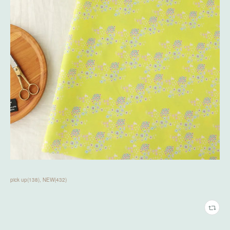
pick up
(
138
)
NEW
(
432
)