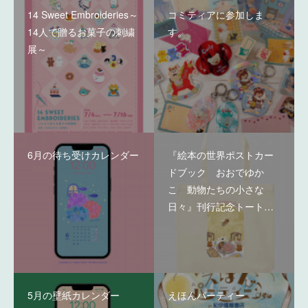
14 Sweet Embroideries～
コミティアに参加しま
14人で贈るお菓子の刺繍
す。
展～
6月の待ち受けカレンダー
『絵本の世界ポストカー
ドブック おおでゆか
こ 動物たちの小さな
日々』刊行記念トート…
5月の壁紙カレンダー
えほんパーティー