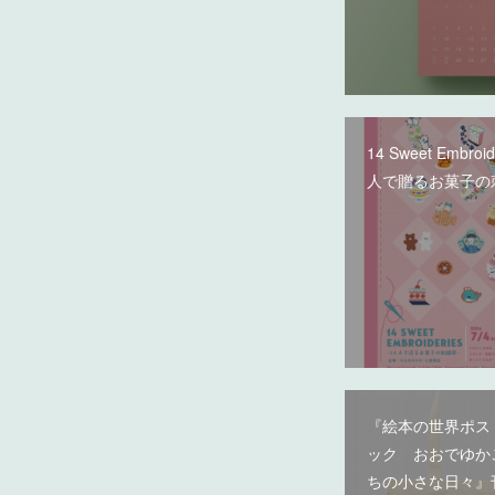
14 Sweet Embroi
人で贈るお菓子の
『絵本の世界ポス
ック おおでゆか
ちの小さな日々』