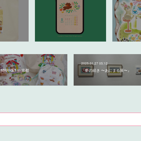
2025.01.27 05:12
 MARKET in 京都
『夢の続き 〜あにまる展〜』