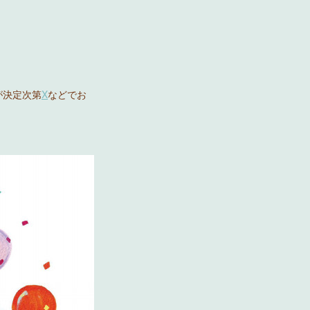
が決定次第
X
などでお