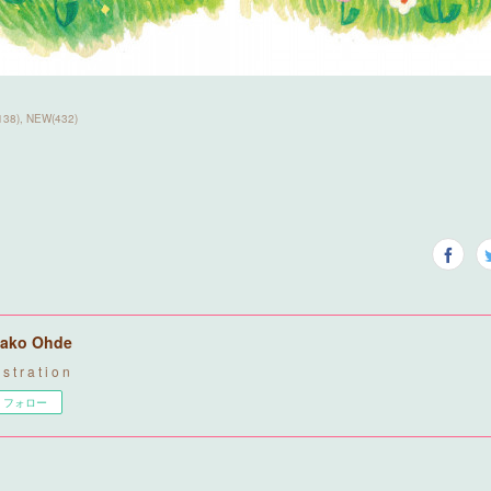
138
)
NEW
(
432
)
ako Ohde
u s t r a t i o n
フォロー