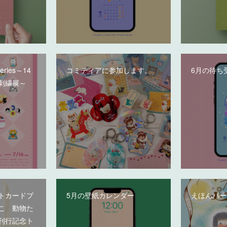
deries～14
コミティアに参加します。
6月の待ち
刺繍展～
トカードブ
5月の壁紙カレンダー
えほんパー
こ 動物た
刊行記念ト