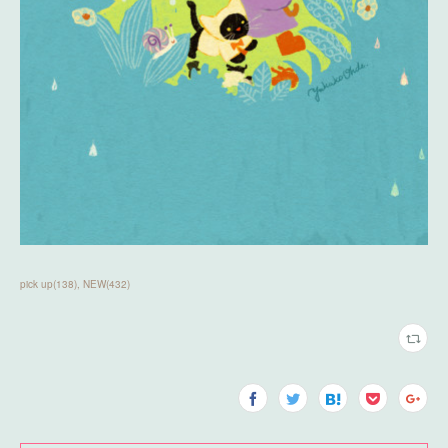
pick up
(
138
)
NEW
(
432
)