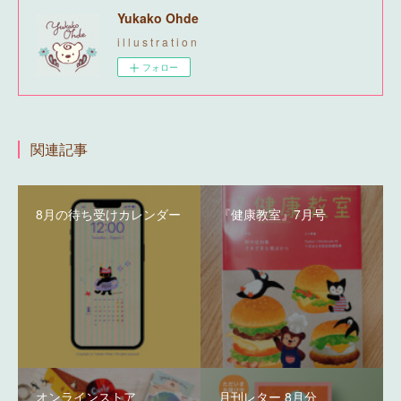
Yukako Ohde
i l l u s t r a t i o n
フォロー
関連記事
8月の待ち受けカレンダー
『健康教室』7月号
オンラインストア
月刊レター 8月分