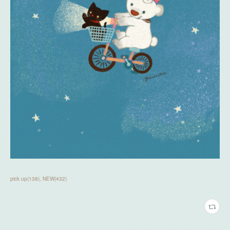
pick up
(
138
)
NEW
(
432
)