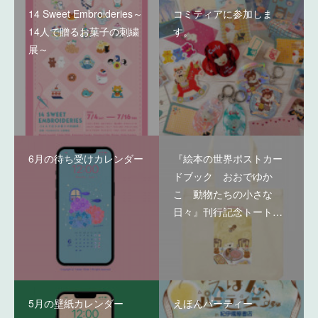
14 Sweet Embroideries～
コミティアに参加しま
14人で贈るお菓子の刺繍
す。
展～
6月の待ち受けカレンダー
『絵本の世界ポストカー
ドブック おおでゆか
こ 動物たちの小さな
日々』刊行記念トート…
5月の壁紙カレンダー
えほんパーティー