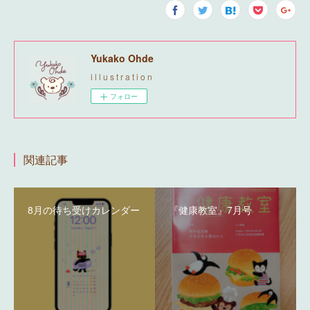
Yukako Ohde
i l l u s t r a t i o n
フォロー
関連記事
8月の待ち受けカレンダー
『健康教室』7月号