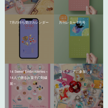
7月の待ち受けカレンダー
月刊レター 7月号
14 Sweet Embroideries～
コミティアに参加しま
14人で贈るお菓子の刺繍
す。
展～