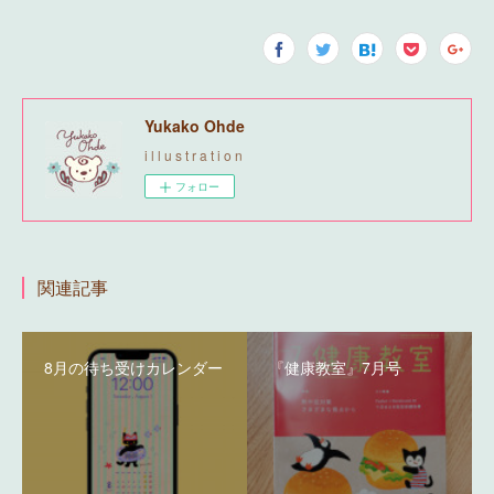
Yukako Ohde
i l l u s t r a t i o n
フォロー
関連記事
8月の待ち受けカレンダー
『健康教室』7月号