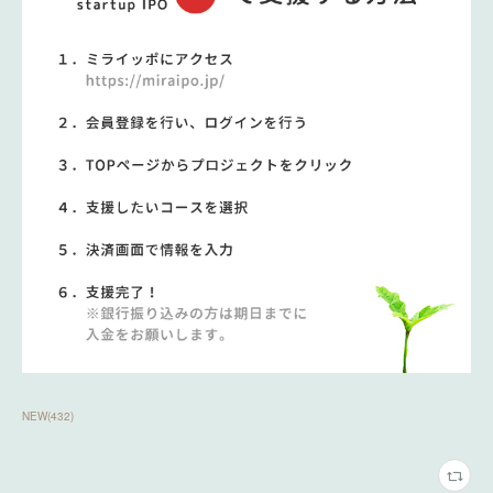
NEW
(
432
)