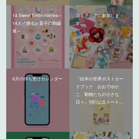
14 Sweet Embroideries～
コミティアに参加しま
14人で贈るお菓子の刺繍
す。
展～
6月の待ち受けカレンダー
『絵本の世界ポストカー
ドブック おおでゆか
こ 動物たちの小さな
日々』刊行記念トート…