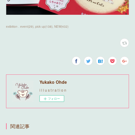
exibition . event
(
29
)
pick up
(
138
)
NEW
(
432
)
Yukako Ohde
i l l u s t r a t i o n
フォロー
関連記事