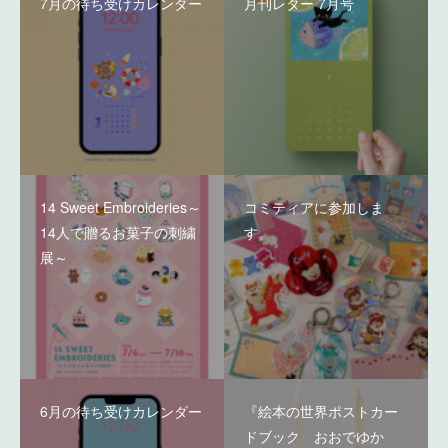
7月の待ち受けカレンダー
月刊レター 7月号
14 Sweet Embroideries～
コミティアに参加しま
14人で贈るお菓子の刺繍
す。
展～
6月の待ち受けカレンダー
『絵本の世界ポストカー
ドブック おおでゆか