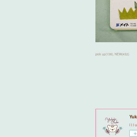
pick up
(
138
)
NEW
(
432
)
Yuk
i l l 