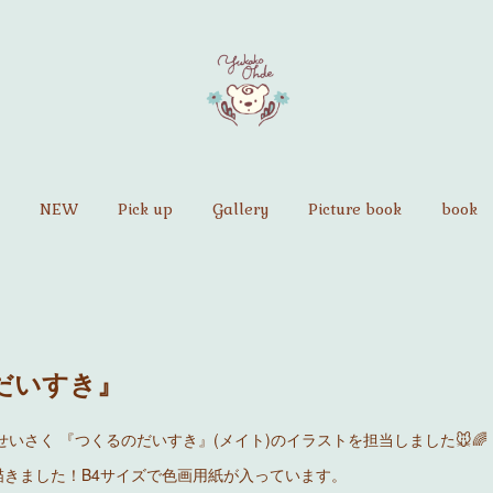
NEW
Pick up
Gallery
Picture book
book
だいすき』
せいさく 『つくるのだいすき』(メイト)のイラストを担当しました🐭🌈
描きました！B4サイズで色画用紙が入っています。