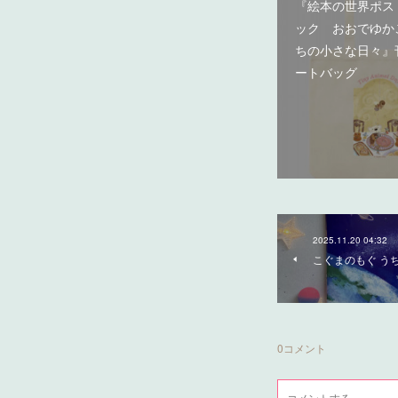
『絵本の世界ポス
ック おおでゆか
ちの小さな日々』
ートバッグ
2025.11.20 04:32
こぐまのもぐ う
0
コメント