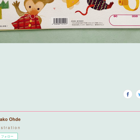
ako Ohde
u s t r a t i o n
フォロー