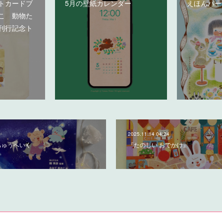
トカードブ
5月の壁紙カレンダー
えほんパー
こ 動物た
刊行記念ト
2025.11.14 04:24
ちゅうへいく
『たのしい おでかけ』