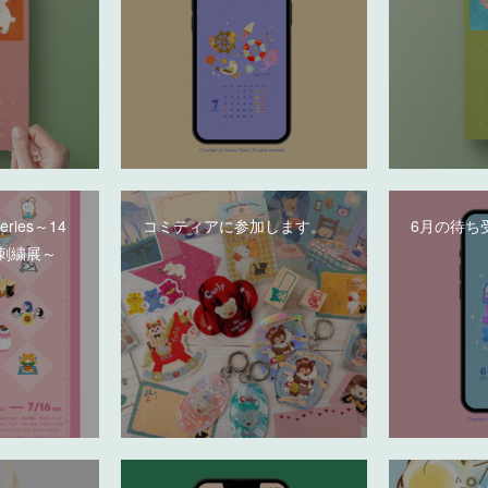
deries～14
コミティアに参加します。
6月の待ち
刺繍展～