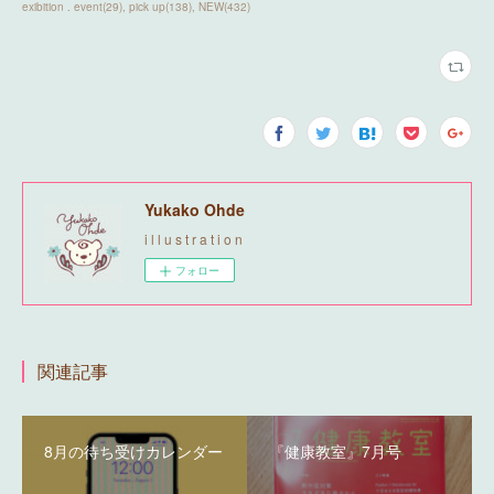
exibition . event
(
29
)
pick up
(
138
)
NEW
(
432
)
Yukako Ohde
i l l u s t r a t i o n
フォロー
関連記事
8月の待ち受けカレンダー
『健康教室』7月号