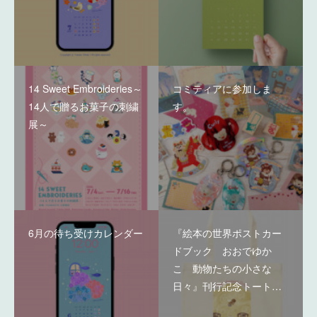
14 Sweet Embroideries～
コミティアに参加しま
14人で贈るお菓子の刺繍
す。
展～
6月の待ち受けカレンダー
『絵本の世界ポストカー
ドブック おおでゆか
こ 動物たちの小さな
日々』刊行記念トート…