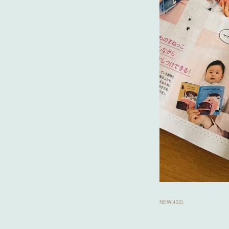
NEW
(
432
)