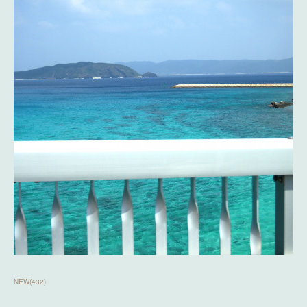
NEW
(
432
)