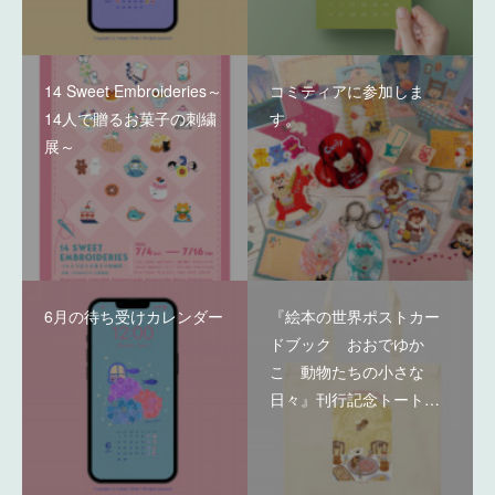
14 Sweet Embroideries～
コミティアに参加しま
14人で贈るお菓子の刺繍
す。
展～
6月の待ち受けカレンダー
『絵本の世界ポストカー
ドブック おおでゆか
こ 動物たちの小さな
日々』刊行記念トート…