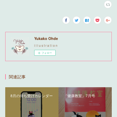
Yukako Ohde
i l l u s t r a t i o n
フォロー
関連記事
8月の待ち受けカレンダー
『健康教室』7月号