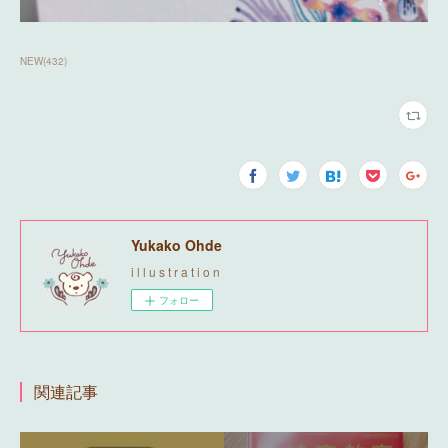
NEW
(
432
)
Yukako Ohde
i l l u s t r a t i o n
フォロー
関連記事