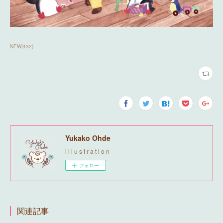
NEW
(
432
)
Yukako Ohde
i l l u s t r a t i o n
フォロー
関連記事