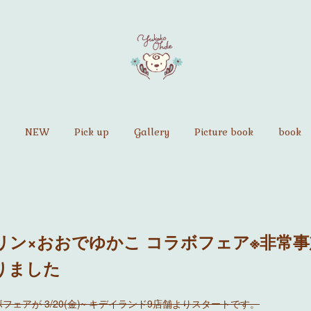
NEW
Pick up
Gallery
Picture book
book
リン×おおでゆかこ コラボフェア※非常
りました
ェアが 3/20(金)~ キデイランド9店舗よりスタートです。