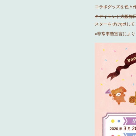
コラボグッズを色々
キデイランド大阪梅
スターをぜひgetし
※非常事態宣言によ