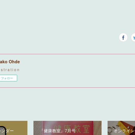
ako Ohde
u s t r a t i o n
フォロー
レンダー
『健康教室』7月号
オンライン