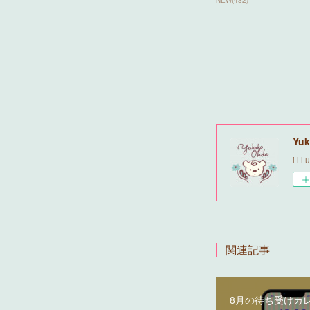
NEW
(
432
)
Yuk
i l l 
関連記事
8月の待ち受けカ