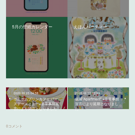
5月の壁紙カレンダー
えほんパーティー
2020.03.25 04:58
2020.03.13 02:59
ポムポムプリンカフェ バー
個展"Apartment" ※非常事態
スデーメニュー※非常事態宣
宣言により延期となりまし
言により閉店となりました
た
0
コメント