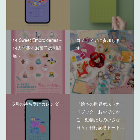
14 Sweet Embroideries～
コミティアに参加しま
14人で贈るお菓子の刺繍
す。
展～
6月の待ち受けカレンダー
『絵本の世界ポストカー
ドブック おおでゆか
こ 動物たちの小さな
日々』刊行記念トート…