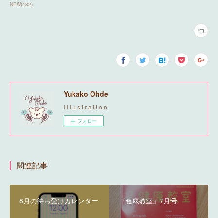
NEW
(
432
)
Yukako Ohde
i l l u s t r a t i o n
フォロー
関連記事
8月の待ち受けカレンダー
『健康教室』7月号