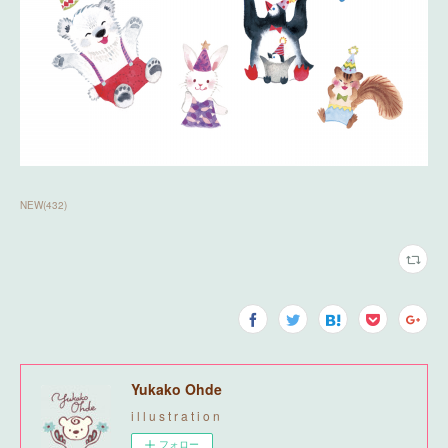
NEW
(
432
)
Yukako Ohde
i l l u s t r a t i o n
フォロー