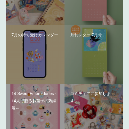
7月の待ち受けカレンダー
月刊レター 7月号
14 Sweet Embroideries～
コミティアに参加しま
14人で贈るお菓子の刺繍
す。
展～