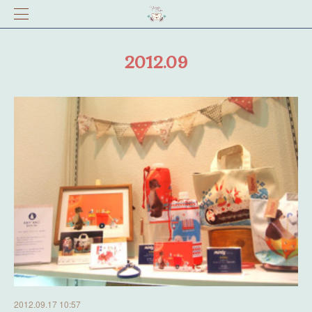
2012
.
09
2012.09.17 10:57