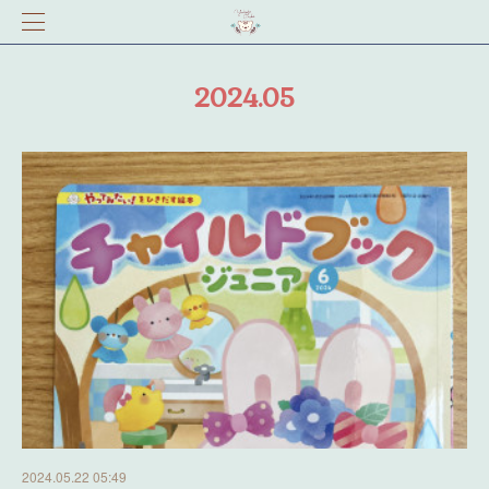
2024
.
05
2024.05.22 05:49