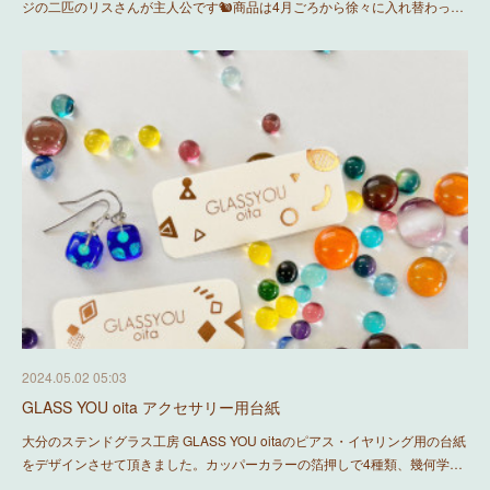
ジの二匹のリスさんが主人公です🐿商品は4月ごろから徐々に入れ替わっ…
2024.05.02 05:03
GLASS YOU oita アクセサリー用台紙
大分のステンドグラス工房 GLASS YOU oitaのピアス・イヤリング用の台紙
をデザインさせて頂きました。カッパーカラーの箔押しで4種類、幾何学…