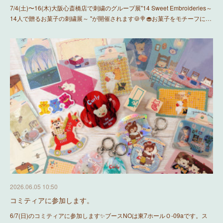
7/4(土)〜16(木)大阪心斎橋店で刺繍のグループ展"14 Sweet Embroideries～
14人で贈るお菓子の刺繍展～ "が開催されます🍪🍭🧁お菓子をモチーフに…
2026.06.05 10:50
コミティアに参加します。
6/7(日)のコミティアに参加します✨ブースNOは東7ホールＯ-09aです。ス